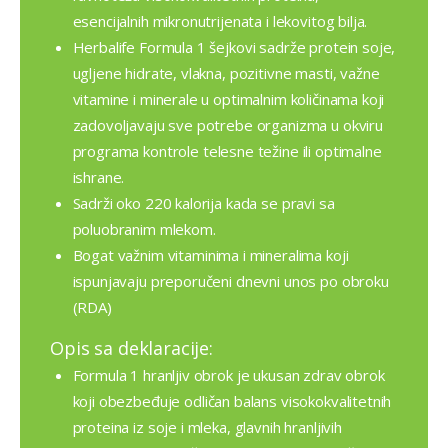
esencijalnih mikronutrijenata i lekovitog bilja.
Herbalife Formula 1 šejkovi sadrže protein soje,
ugljene hidrate, vlakna, pozitivne masti, važne
vitamine i minerale u optimalnim količinama koji
zadovoljavaju sve potrebe organizma u okviru
programa kontrole telesne težine ili optimalne
ishrane.
Sadrži oko 220 kalorija kada se pravi sa
poluobranim mlekom.
Bogat važnim vitaminima i mineralima koji
ispunjavaju preporučeni dnevni unos po obroku
(RDA)
Opis sa deklaracije:
Formula 1 hranljiv obrok je ukusan zdrav obrok
koji obezbeđuje odličan balans visokokvalitetnih
proteina iz soje i mleka, glavnih hranljivih