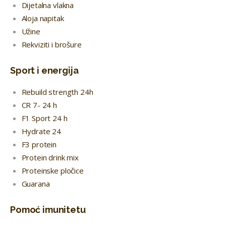
Dijetalna vlakna
Aloja napitak
Užine
Rekviziti i brošure
Sport i energija
Rebuild strength 24h
CR 7- 24 h
F1 Sport 24 h
Hydrate 24
F3 protein
Protein drink mix
Proteinske pločice
Guarana
Pomoć imunitetu