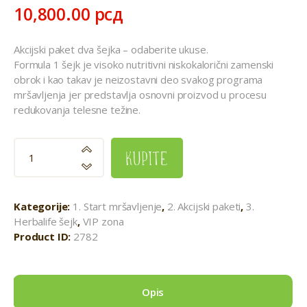
10,800
.
00
рсд
Akcijski paket dva šejka – odaberite ukuse.
Formula 1 šejk je visoko nutritivni niskokalorični zamenski
obrok i kao takav je neizostavni deo svakog programa
mršavljenja jer predstavlja osnovni proizvod u procesu
redukovanja telesne težine.
kupite
Kategorije:
1. Start mršavljenje
,
2. Akcijski paketi
,
3.
Herbalife šejk
,
VIP zona
Product ID:
2782
Opis