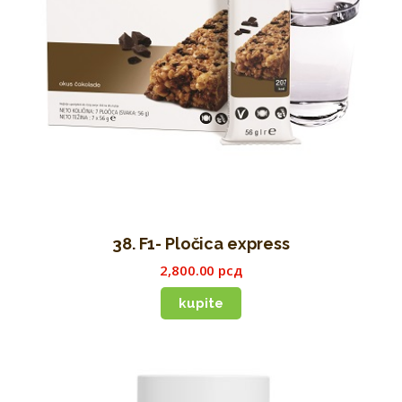
38. F1- Pločica express
2,800
.
00
рсд
kupite