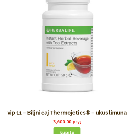
vip 11 – Biljni čaj Thermojetics® – ukus limuna
3,600
.
00
рсд
kupite