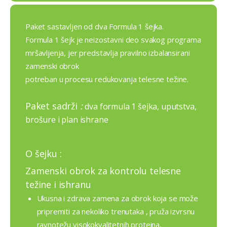
Paket sastavljen od dva Formula 1 šejka.
Formula 1 šejk je neizostavni deo svakog programa
mršavljenja, jer predstavlja pravilno izbalansirani
zamenski obrok
potreban u procesu redukovanja telesne težine.
Paket sadrži
:
dva formula 1 šejka, uputstva,
brošure i plan ishrane
O šejku :
Zamenski obrok za kontrolu telesne
težine i ishranu
Ukusna i zdrava zamena za obrok koja se može
pripremiti za nekoliko trenutaka , pruža izvrsnu
ravnotežu visokokvalitetnih proteina,