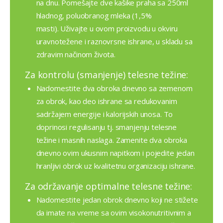
na dnu. Pomešajte dve kašike praha sa 250ml
hladnog, poluobranog mleka (1,5%
masti). Uživajte u ovom proizvodu u okviru
uravnotežene i raznovrsne ishrane, u skladu sa
zdravim načinom života.
Za kontrolu (smanjenje) telesne težine:
Nadomestite dva obroka dnevno sa zemenom
za obrok, kao deo ishrane sa redukovanim
sadržajem energije i kalorijskih unosa. To
doprinosi regulisanju tj. smanjenju telesne
težine i masnih naslaga. Zamenite dva obroka
dnevno ovim ukusnim napitkom i pojedite jedan
hranljivi obrok uz kvalitetnu organizaciju ishrane.
Za održavanje optimalne telesne težine:
Nadomestite jedan obrok dnevno koji ne stižete
da imate na vreme sa ovim visokonutritivnim a