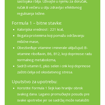
sastojaka i bilja. Uživajte u njemu za doručak,
ručak ili večeru u cilju zdravlja i efektivnog
regulisanja težine.
Formula 1 – bitne stavke:
Kalorijska vrednost : 221 kcal,
Bogata proteinima koji pomažu održavanju
mišićne mase,
Obezbeđuje vitamine i minerale uključujući B-
vitamine riboflavin, B6, B12, koji doprinose radu
normalnog metabolizma,
Sadrži vitamin E, plus selen i cink koji doprinose
zaštiti ćelija od oksidativnog stresa.
Uputstvo za upotrebu:
Koristite Formula 1 šejk kao hranljiv obrok
svakog dana. Lagano promućkajte posudu pre
svake upotrebe jer se sadržaj može nataložiti