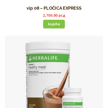
vip 08 – PLOČICA EXPRESS
2,700
.
00
рсд
kupite