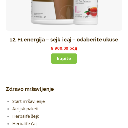
12. F1 energija – šejk i čaj – odaberite ukuse
8,900
.
00
рсд
kupite
Zdravo mršavljenje
Start mršavljenje
Akcijski paketi
Herbalife šejk
Herbalife čaj