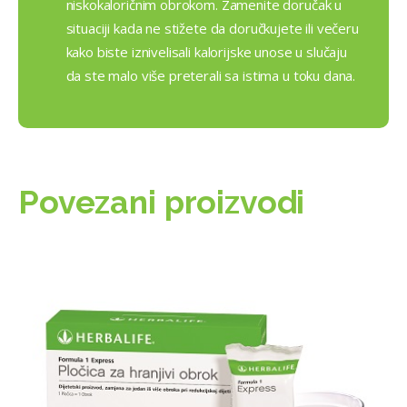
niskokaloričnim obrokom. Zamenite doručak u
situaciji kada ne stižete da doručkujete ili večeru
kako biste iznivelisali kalorijske unose u slučaju
da ste malo više preterali sa istima u toku dana.
Povezani proizvodi