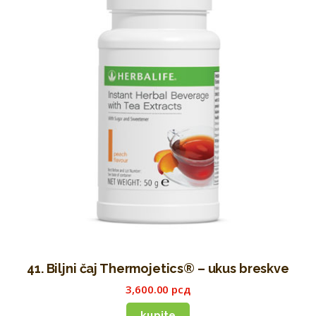
41. Biljni čaj Thermojetics® – ukus breskve
3,600
.
00
рсд
kupite