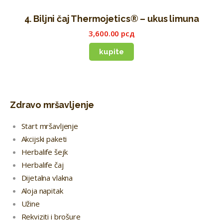
4. Biljni čaj Thermojetics® – ukus limuna
3,600
.
00
рсд
kupite
Zdravo mršavljenje
Start mršavljenje
Akcijski paketi
Herbalife šejk
Herbalife čaj
Dijetalna vlakna
Aloja napitak
Užine
Rekviziti i brošure