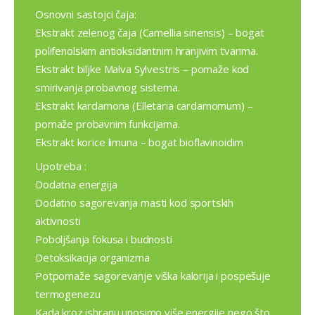
Osnovni sastojci čaja:
Ekstrakt zelenog čaja (Camellia sinensis) – bogat
polifenolskim antioksidantnim hranjivim tvarima.
Ekstrakt biljke Malva Sylvestris – pomaže kod
smirivanja probavnog sistema.
Ekstrakt kardamona (Elletaria cardamomum) –
pomaže probavnim funkcijama.
Ekstrakt korice limuna – bogat bioflavinoidim
Upotreba :
Dodatna energija
Dodatno sagorevanja masti kod sportskih
aktivnosti
Poboljšanja fokusa i budnosti
Detoksikacija organizma
Potpomaže sagorevanje viška kalorija i pospešuje
termogenezu
Kada kroz ishranu unosimo više energije nego što