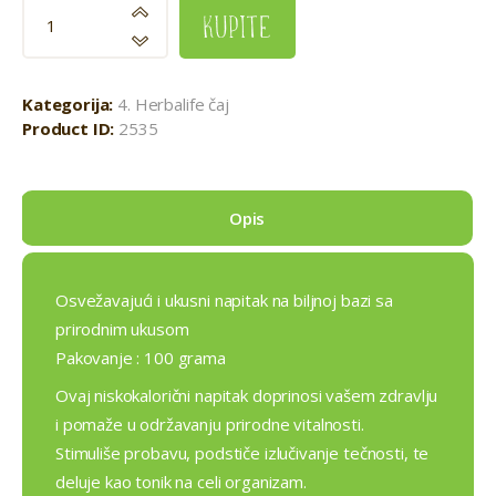
kupite
Kategorija:
4. Herbalife čaj
Product ID:
2535
Opis
Osvežavajući i ukusni napitak na biljnoj bazi sa
prirodnim ukusom
Pakovanje : 100 grama
Ovaj niskokalorični napitak doprinosi vašem zdravlju
i pomaže u održavanju prirodne vitalnosti.
Stimuliše probavu, podstiče izlučivanje tečnosti, te
deluje kao tonik na celi organizam.