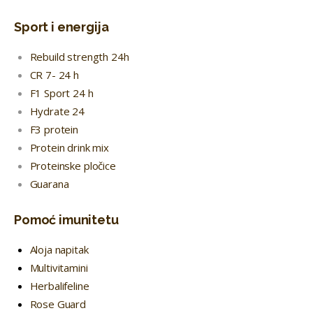
Sport i energija
Rebuild strength 24h
CR 7- 24 h
F1 Sport 24 h
Hydrate 24
F3 protein
Protein drink mix
Proteinske pločice
Guarana
Pomoć imunitetu
Aloja napitak
Multivitamini
Herbalifeline
Rose Guard